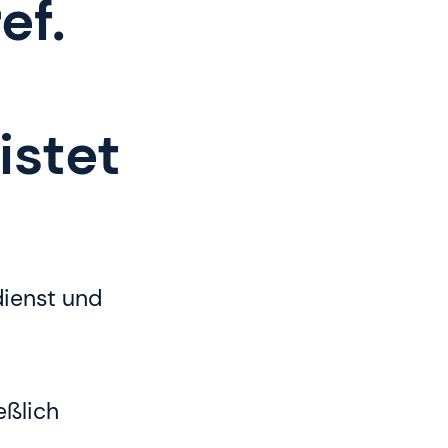
ef.
istet
dienst und
eßlich