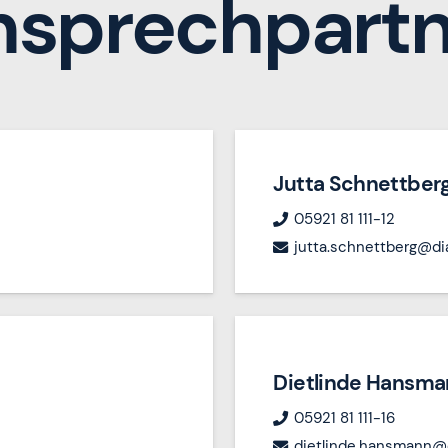
nsprechpartn
Jutta Schnettber
05921 81 111-12
jutta.schnettberg@di
Dietlinde Hansm
05921 81 111-16
dietlinde.hansmann@d