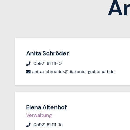
A
Anita Schröder
05921 81 111-0
anita.schroeder@diakonie-grafschaft.de
Elena Altenhof
Verwaltung
05921 81 111-15