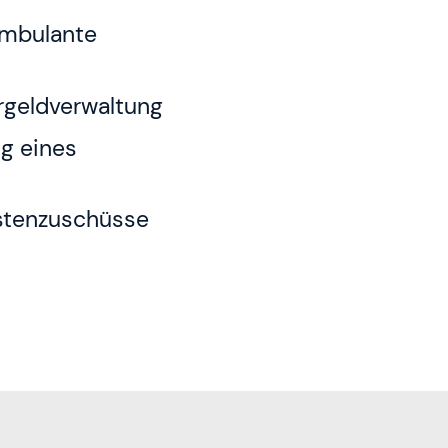
 ambulante
rgeldverwaltung
ng eines
ostenzuschüsse