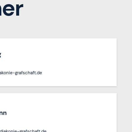
er
g
akonie-grafschaft.de
ann
iakonie-grafschaft.de